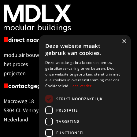
×
direct naar
Deze website maakt
gebruik van cookies.
modulair bouwen
r&d
Deze website gebruikt cookies om uw
het proces
over MDLX
gebruikerservaring te verbeteren. Door
projecten
contact
onze website te gebruiken, stemt u in met
alle cookies in overeenstemming met ons
contactgegevens
Cookiebeleid.
Lees verder
STRIKT NOODZAKELIJK
Macroweg 18
info@mdlx.nl
5804 CL Venray
PRESTATIE
+31 (0)850 211 575
Nederland
TARGETING
FUNCTIONEEL