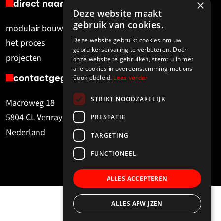
×
direct naar
Deze website maakt
gebruik van cookies.
modulair bouwen
r&d
Deze website gebruikt cookies om uw
het proces
over MDLX
gebruikerservaring te verbeteren. Door
projecten
contact
onze website te gebruiken, stemt u in met
alle cookies in overeenstemming met ons
contactgegevens
Cookiebeleid.
Lees verder
STRIKT NOODZAKELIJK
Macroweg 18
info@mdlx.nl
5804 CL Venray
PRESTATIE
+31 (0)850 211 575
Nederland
TARGETING
FUNCTIONEEL
ALLES ACCEPTEREN
ALLES AFWIJZEN
© 2026 - MDLX
Privacy Policy